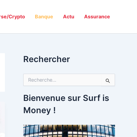
rse/Crypto
Banque
Actu
Assurance
Rechercher
R
e
c
h
Bienvenue sur Surf is
e
r
Money !
c
h
e
r