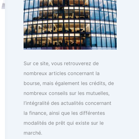
:
Sur ce site, vous retrouverez de
nombreux articles concernant la
bourse, mais également les crédits, de
nombreux conseils sur les mutuelles,
l’intégralité des actualités concernant
la finance, ainsi que les différentes
modalités de prêt qui existe sur le
marché.