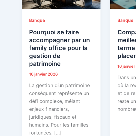
Banque
Banque
Pourquoi se faire
Compa
accompagner par un
meill
family office pour la
terme
gestion de
place
patrimoine
16 janvie
16 janvier 2026
Dans un
La gestion d’un patrimoine
où la re
conséquent représente un
et de r
défi complexe, mêlant
reste un
enjeux financiers,
nombreu
juridiques, fiscaux et
humains. Pour les familles
fortunées, […]