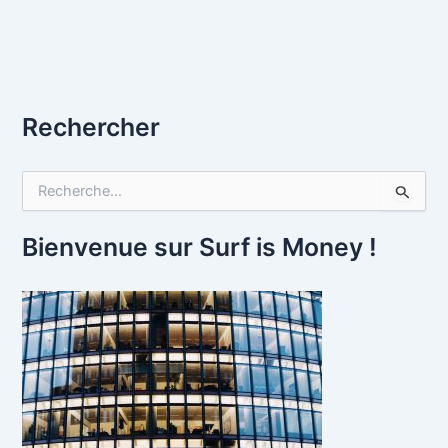
Rechercher
R
e
c
h
Bienvenue sur Surf is Money !
e
r
c
h
e
r
: